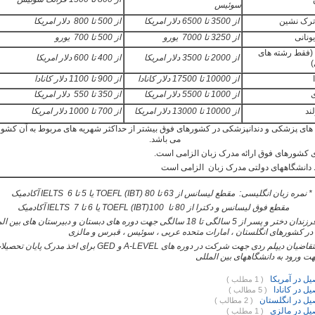
سوئیس
رک نشین
از 3500 تا 6500 دلار امریکا
از 500 تا 800 دلار امریکا
ونانی
از 3250 تا 7000 یورو
از 500 تا 700 یورو
 (فقط رشته های
از 2000 تا 3500 دلار امریکا
از 400 تا 600 دلار امریکا
از 10000 تا 17500 دلار کانادا
از 900 تا 1100 دلار کانادا
ی
از 1000 تا 5500 دلار امریکا
از 350 تا 550 دلار امریکا
ند
از 10000 تا 13000 دلار امریکا
از 700 تا 1000 دلار امریکا
های پزشکی و دندانپزشکی در کشورهای فوق بیشتر از حداکثر شهریه های مربوط به آن کشور
می باشد.
 کشورهای فوق ارائه مدرک زبان الزامی است.
دانشگاههای دولتی مدرک زبان الزامی است
* نمره زبان انگلیسی: مقطع لیسانس از 63 تا 80
(
IBT
)
TOEFL
یا 5 تا 6
IELTS
آکادمیک
مقطع فوق لیسانس و دکترا از 80 تا 100
TOEFL (IBT)
یا 6 تا 7
IELTS
آکادمیک
اعزام فرزندان دختر و پسر از 5 سالگی تا 18 سالگی جهت دوره های دبستان و دبیرستان های بین
در کشورهای انگلستان ، امارات متحده عربی ، سوئیس ، قبرس و مالزی
تقاضیان دیپلم ردی جهت شرکت در دوره های
A-LEVEL
و
GED
برای اخذ مدرک پایان تحصیلا
ت ورود به دانشگاههای بین المللی
ل در آمریکا
( 1 مطلب )
ل در کانادا
( 5 مطالب )
ل در انگلستان
( 2 مطالب )
یل در مالزی
( 1 مطلب )