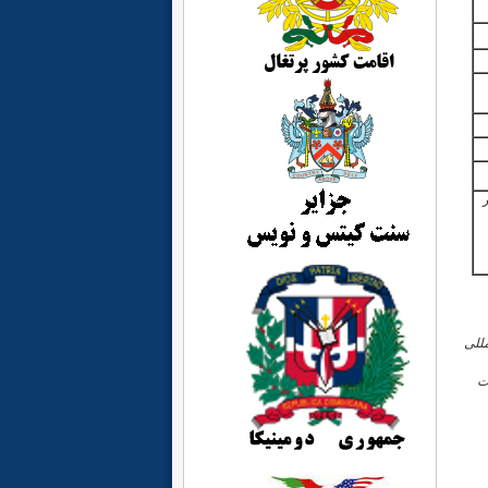
 المللی
ت