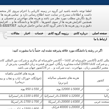
لطفا توجه داشته باشید این گروه در زمینه کاریابی یا اعزام نیروی کار مت
داشت و اطلاعات مندرج در سایت جنبه اطلاع رسانی دارد و تمامی هزینه ه
تاریخ نگارش مطلب مورد نظر می باشد و هزینه های مهاجرتی و تحصیلی و ... 
همچنین افزایش هزینه ها از سوی کشورها ، کالج ها و دانشگاه ها و ... افزایش
دقیق و به روز هزینه ها با دفتر گروه کادی تماس حاصل فرمایید.
22227317-021 و 09121263390
صفحه اصلی
درباره کادی
رزومه گروه کادی
خدمات
اخبار
مقالات
ارتباط با ما
اگر در رشته یا دانشگاه مورد علاقه پذیرفته نشده اید، حتماً با ما مشورت کنید:
للی کادی (آکادمی خاورمیانه ای کانادا – آکادمی خاورمیانه ای مالزی و شرکت بین المللی کاد
امارات عربی و شرکت کانادا 2000) آماده مشاوره رایگان، آموزش فشرده زبان انگلیسی، پذیرش از
معتبر انگلیسی زبان ، مهاجرت ، ثبت شرکت و ... در
16
کشور جهان می باشد.
هزینه های اقامتی ماهیانه
هزینه های تحصیلی سالیانه
(خوابگاه، خوراک، ایاب و ذهاب و بیم
کشور
درمانی)
(دو ترم)
ن
از 5000 تا 12000 پوند
از 550 تا 950 پوند
الیا
از 12000 تا 23000 دلار استرالیا
از 850 تا 1100 دلار استرالیا
متحده عربی
از 6300 تا 20000 دلار امریکا
از 700 تا 1700 دلار امریکا
از 20000 تا 40000 فرانک
از 800 تا 1500 فرانک سوئیس