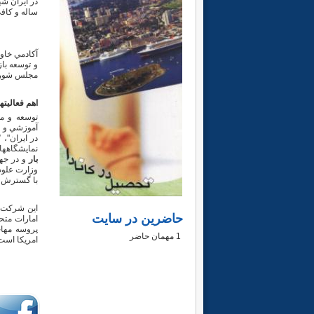
در ایران شه
ساله و كافي
و توسعه با
مجلس شوراي اس
اهم فعاليتها
‌توسعه و م
آموزشي و ف
در ايران"، 
نمايشگاهها
بار
و در ج
با گسترش هر
حاضرین در سایت
امارات متح
پروسه مهاج
1 مهمان حاضر
امریکا است