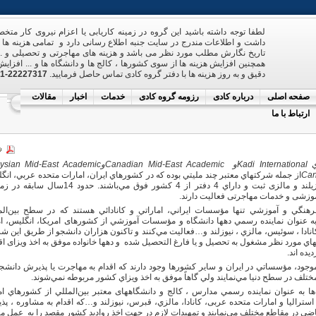
لطفا توجه داشته باشید این گروه در زمینه کاریابی یا اعزام نیروی کار مت
داشت و اطلاعات مندرج در سایت جنبه اطلاع رسانی دارد و تمامی هزینه ه
تاریخ نگارش مطلب مورد نظر می باشد و هزینه های مهاجرتی و تحصیلی و ... 
همچنین افزایش هزینه ها از سوی کشورها ، کالج ها و دانشگاه ها و ... افزایش
دقیق و به روز هزینه ها با دفتر گروه کادی تماس حاصل فرمایید.
22227317-021 و 09121263390
صفحه اصلی
درباره کادی
رزومه گروه کادی
خدمات
اخبار
مقالات
ارتباط با ما
ي
Kadi International
و
Canadian Mid-East Academic
و
ysian Mid-East Academic
Can
از جمله شركتهاي معتبر چند مليتي بوده كه در كشورهاي ايران، امارات متحده عربي، انگ
كانادا ، نيوزيلند و مالزی ثبت و داراي 4 دفتر از 4 کشور فوق مي‌باشند. حدو
وزشی و خدمات مهاجرتی فعالیت دارند.
رهنگي و آموزشي تنها مؤسسات ايراني، اماراتي و كانادائي هستند كه در سطح بين‌الم
ه عنوان نماينده رسمي دهها دانشگاه و مؤسسات آموزشي از کشورهای امريكا، انگليس، ام
انادا ، سوئيس، مالزي ، نیوزلند و
…
فعاليت مي‌كنند و تاكنون هزاران دانشجو از طريق اين ش
اي مورد نظر مشغول به تحصيل و یا فارغ التحصیل شده و دهها خانواده موفق به اخذ ویزای ا
ده اند.
وجود، مؤسساتي در ايران و ساير كشورها وجود دارند كه اقدام به مهاجرت یا پذيرش دانشجو
لف در سطح دنيا مي‌نمايند ولي گاهاً موفق به اخذ ويزاي كشور مربوطه نمي‌شوند.
ا به عنوان نماينده رسمي مدارس ، کالج و دانشگاههای معتبر بين‌المللي از كشورهاي ام
استرالیا و امارات متحده عربی، کانادا، مالزي، قبرس، نيوزلند و
…
كه اقدام به مشاوره ، پ
اضی در مقاطع مختلف مي‌نمايند و تمهيدات لازم در جهت اخذ رواديد كشور مقصد را به عمل میآ