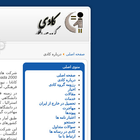
صفحه اصلی
درباره کادی
منوی اصلی
شركت ‌ها
صفحه اصلی
ada 2000
درباره کادی
رزومه گروه کادی
فرهنگي، آم
اخبار
در زمينه ف
مقالات
دانشگاهي ب
خدمات
استرالیا ، ک
تحصیل در خارج از ایران
در دانشگاهه
مهاجرت
مهاجرت گردی
پیوندها
اعتبار نامه ها
طبق آمار م
جستجو
کشورهای مخت
سوالات متداول
اين شركت‌ه
کادی در رسانه ها
انگلستان ، 
ارتباط با ما
ثبت‌نام متق