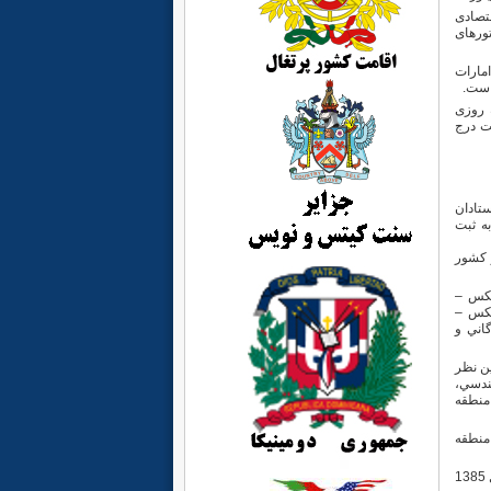
تصادی
تورهای
مارات
 است.
للی شبانه روزی
ت درج
استادان
به ثبت
ز كشور
كس –
فكس –
اني و
ين نظر
ندسي،
منطقه
منطقه
از سال 1378 تا سال 1385