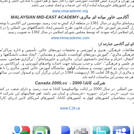
ر تهران و جزیره کیش فعالیت آموزشی خود را آغاز نمود و هم اكنون با آمادگي كامل و تجربه
 در کشورهای خاورمیانه آماده ارائه اين خدمات و ایجاد شعب می باشد.
www.cmacademic.org
آکادمی خاور میانه ای مالزی-
MALAYSIAN MID-EAST ACADEMY
آكادمي خاورميانه‌اي مالزي در سال 1381 در منطقه آزاد كيش به ثبت رسيد. مؤسسين اين آكادمي با تو
زار گسترش آموزش عالي در ايران قانون طرح تأسيس ايجاد دانشگاههاي بين المللي را در اي
لامي ارائه نمودند كه توسط مجلس شوراي اسلامي در سال 1382 به تصويب رسيد.
www.mmacademic.com
ي اين آكادمي عبارتند از:
طالعات فرهنگي، هنري و آموزشي و تحقيقات دوره‌هاي عالي، تأسيس و اداره مراكز”م
رهنگي مالزي"، ”آموزش دوره‌هاي كوتاه‌مدت تكميلي و مقدماتي"، ”ايجاد شعب دانشگاهها و ك
”انتقال، اعزام و مبادله‌ي دانشجوي ايران، مالزيايي و خاورميانه‌اي"، ”برگزاري همايش، سمين
ي علمي و فرهنگي"، ”جلب و جذب سرمايه جهت احداث واحدهاي آموزشي و…اين‌اكادمي برا
هت نزديكي دو كشور دوست و مسلمان
اولین
نمايشگاه آموزش عالي كشور مالزي را با ه
وزارت علوم مالزي از تاريخ 28 لغايت 30 ارديبهشت 1384 در ايران برگزار كرد و اميدوار است 
 چه بيشتر اين مناسبات ادامه یابد.
شرکت کانادا 2000 -
Canada 2000,cc
این شرکت بین المللی در سال 2000 در ایالت نوااسکوشیا کانادا به ثبت رسید. و دارای شعب در
ده عربی –اردن –ایران –سوریه –عربستان و لبنان می باشد. اهم فعالیتهای این شرکت اقد
رت متقاضیان کشورهای فوق به کشورهای کانادا، کشورهای امریکای لاتین (دریای کارائ
.
www.C2k.ca