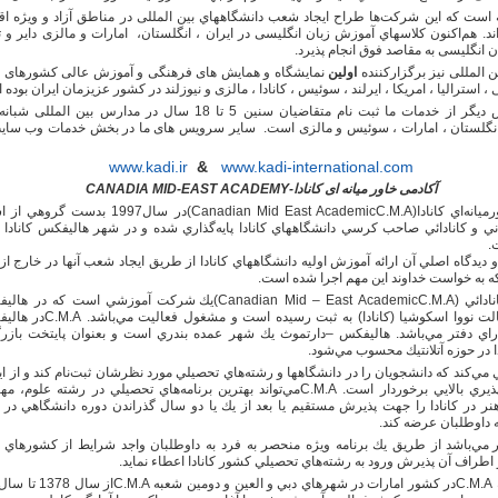
 است كه اين شركت‌ها طراح ايجاد شعب دانشگاههاي بین المللی در مناطق آزاد و ویژه اق
اند. هم‌اكنون كلاسهاي آموزش زبان انگلیسی در ايران ، انگلستان، امارات و مالزی داير و 
ان انگلیسی به مقاصد فوق انجام پذیرد.
ن المللی نیز برگزارکننده
اولین
نمایشگاه و همایش های فرهنگی و آموزش عالی کشورهای ا
، استرالیا ، امریکا ، ایرلند ، سوئیس ، کانادا ، مالزی و نیوزلند در کشور عزیزمان ایران بوده
یک سرویس دیگر از خدمات ما ثبت نام متقاضیان سنین 5 تا 18 سال در مدارس بین الم
نگلستان ، امارات ، سوئیس و مالزی است. سایر سرویس های ما در بخش خدمات وب سای
www.kadi.ir
&
www.kadi-international.com
آکادمی خاور میانه ای کانادا-
CANADIA MID-EAST ACADEMY
يانه‌اي كانادا(
C.M.A
(Canadian Mid East Academic
در سال1997 بدست گروهي از 
راني و كانادائي صاحب كرسي دانشگاههاي كانادا پايه‌گذاري شده و در شهر هاليفكس كانادا 
.
ديدگاه اصلي آن ارائه آموزش اوليه دانشگاههاي كانادا از طريق ايجاد شعب آنها در خارج ا
 كه به خواست خداوند اين مهم اجرا شده است.
دائي (
C.M.A
(Canadian Mid – East Academic
يك شركت آموزشي است كه در هاليف
الت نووا اسكوشيا (كانادا) به ثبت رسيده است و مشغول فعاليت مي‌باشد.
C.M.A
در هالي
راي دفتر مي‌باشد. هاليفكس –دارتموث يك شهر عمده بندري است و بعنوان پايتخت بازرگ
ا در حوزه آتلانتيك محسوب مي‌شود.
مي‌كند كه دانشجويان را در دانشگاهها و رشته‌هاي تحصيلي مورد نظرشان ثبت‌نام كند و از ا
پذيري بالايي برخوردار است.
C.M.A
مي‌تواند بهترين برنامه‌هاي تحصيلي در رشته علوم، مه
نر در كانادا را جهت پذيرش مستقيم يا بعد از يك يا دو سال گذراندن دوره دانشگاهي در 
ه داوطلبان عرضه كند.
ر مي‌باشد از طريق يك برنامه ويژه منحصر به فرد به داوطلبان واجد شرايط از كشورهاي 
 اطراف آن پذيرش ورود به رشته‌هاي تحصيلي کشور کانادا اعطاء نماید.
C.M.A
در كشور امارات در شهرهاي دبي و العين و دومین شعبه
C.M.A