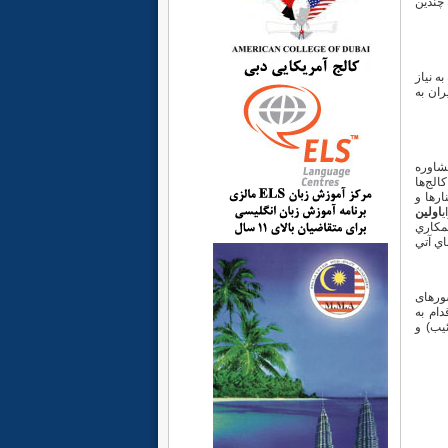
 چندين
جه به نياز
ران به
شاوره
الج‌ها
ارها و
ي
اولين
مكاري
در سالهاي آتي
 کشورهای
ام به
یب) و