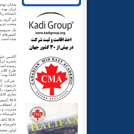
شايان توجه
ایران بوده 
تابستانه زب
این گروه بی
متحده عربی 
کشورهای ا
شده است.
آكادمي خاورم
باتجربه اي
رسيده است
طرح كلان و 
كانادا بوده
شركت كانا
دارتموث اي
دارتموث دا
تجاري كاناد
C.M.A
سعي 
از انعطاف‌
مديريت و ه
خاورمیانه ب
C.M.A
قاد
خاورمیانه و
اولين شعبه